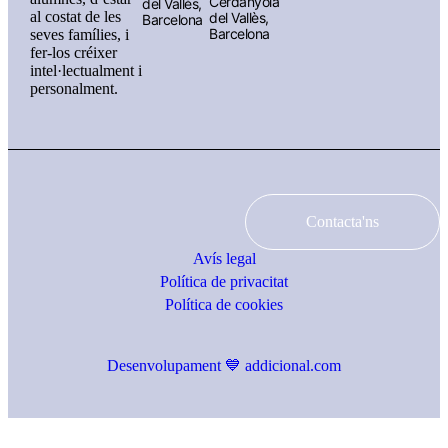
Cerdanyola
del Vallès,
al costat de les
del Vallès,
Barcelona
Barcelona
seves famílies, i
fer-los créixer
intel·lectualment i
personalment.
Contacta'ns
Avís legal
Política de privacitat
Política de cookies
Desenvolupament 💙 addicional.com