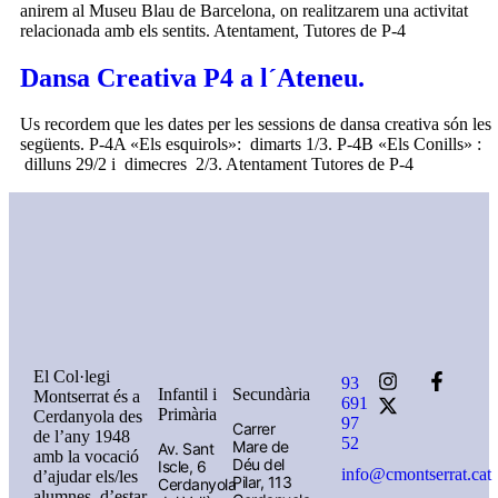
anirem al Museu Blau de Barcelona, on realitzarem una activitat
relacionada amb els sentits. Atentament, Tutores de P-4
Dansa Creativa P4 a l´Ateneu.
Us recordem que les dates per les sessions de dansa creativa són les
següents. P-4A «Els esquirols»: dimarts 1/3. P-4B «Els Conills» :
dilluns 29/2 i dimecres 2/3. Atentament Tutores de P-4
El Col·legi
93
Infantil i
Secundària
Montserrat és a
691
Primària
Cerdanyola des
97
Carrer
de l’any 1948
52
Mare de
Av. Sant
amb la vocació
Déu del
Iscle, 6
info@cmontserrat.cat
d’ajudar els/les
Pilar, 113
Cerdanyola
alumnes, d’estar