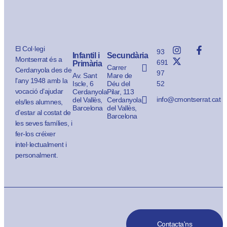
El Col·legi
93
Infantil i
Secundària
Montserrat és a
691
Primària
Carrer
Cerdanyola des de
97
Av. Sant
Mare de
l’any 1948 amb la
Iscle, 6
Déu del
52
vocació d’ajudar
Cerdanyola
Pilar, 113
info@cmontserrat.cat
del Vallès,
Cerdanyola
els/les alumnes,
Barcelona
del Vallès,
d’estar al costat de
Barcelona
les seves famílies, i
fer-los créixer
intel·lectualment i
personalment.
Contacta'ns