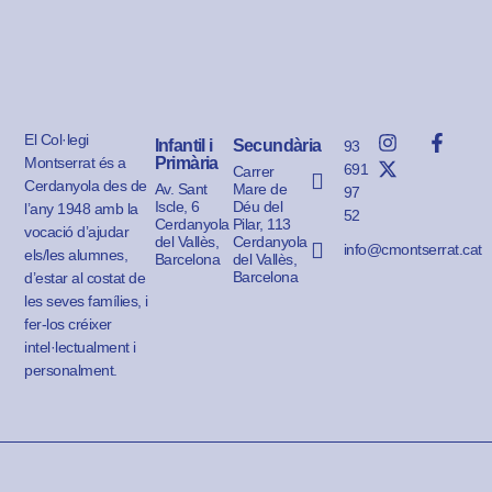
El Col·legi
Infantil i
Secundària
93
Montserrat és a
Primària
691
Carrer
Cerdanyola des de
Av. Sant
Mare de
97
Iscle, 6
Déu del
l’any 1948 amb la
52
Cerdanyola
Pilar, 113
vocació d’ajudar
del Vallès,
Cerdanyola
info@cmontserrat.cat
els/les alumnes,
Barcelona
del Vallès,
Barcelona
d’estar al costat de
les seves famílies, i
fer-los créixer
intel·lectualment i
personalment.