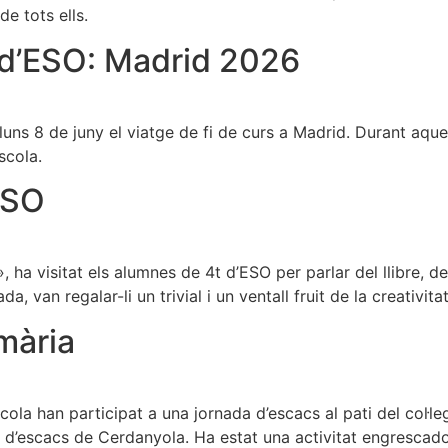
e tots ells.
t d’ESO: Madrid 2026
luns 8 de juny el viatge de fi de curs a Madrid. Durant aqu
scola.
ESO
ha visitat els alumnes de 4t d’ESO per parlar del llibre, de 
rada, van regalar-li un trivial i un ventall fruit de la creativi
mària
ola han participat a una jornada d’escacs al pati del col·leg
 d’escacs de Cerdanyola. Ha estat una activitat engrescadora