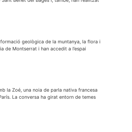
 Sant Benet del Bages i, també, han realitzat
 formació geològica de la muntanya, la flora i
ia de Montserrat i han accedit a l’espai
mb la Zoé, una noia de parla nativa francesa
París. La conversa ha girat entorn de temes