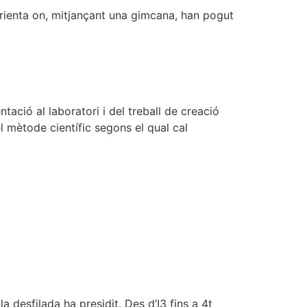
 Orienta on, mitjançant una gimcana, han pogut
ació al laboratori i del treball de creació
el mètode científic segons el qual cal
a desfilada ha presidit. Des d’I3 fins a 4t