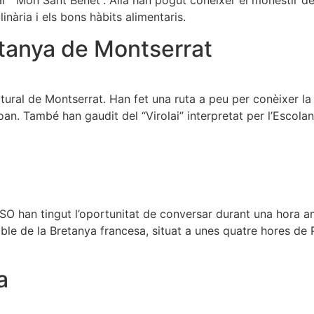
al “ Món Sant Benet”. Allà han pogut conèixer el monestir de
inària i els bons hàbits alimentaris.
ntanya de Montserrat
tural de Montserrat. Han fet una ruta a peu per conèixer la
oan. També han gaudit del “Virolai” interpretat per l’Escolan
ESO han tingut l’oportunitat de conversar durant una hora a
ble de la Bretanya francesa, situat a unes quatre hores de 
a