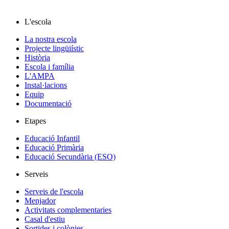
L'escola
La nostra escola
Projecte lingüiístic
Història
Escola i família
L'AMPA
Instal·lacions
Equip
Documentació
Etapes
Educació Infantil
Educació Primària
Educació Secundària (ESO)
Serveis
Serveis de l'escola
Menjador
Activitats complementaries
Casal d'estiu
Sortides i colònies