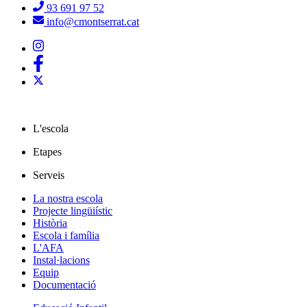
93 691 97 52
info@cmontserrat.cat
L'escola
Etapes
Serveis
La nostra escola
Projecte lingüiístic
Història
Escola i família
L'AFA
Instal·lacions
Equip
Documentació