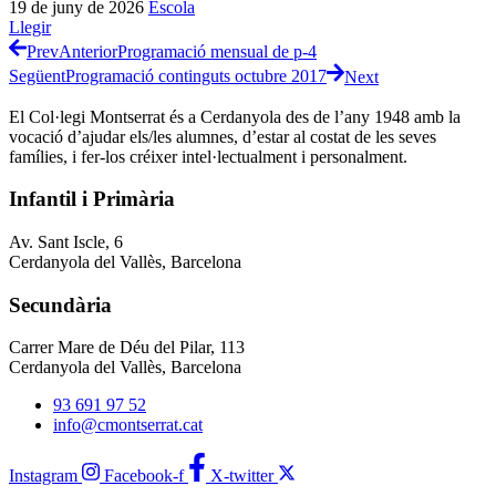
19 de juny de 2026
Escola
Llegir
Prev
Anterior
Programació mensual de p-4
Següent
Programació continguts octubre 2017
Next
El Col·legi Montserrat és a Cerdanyola des de l’any 1948 amb la
vocació d’ajudar els/les alumnes, d’estar al costat de les seves
famílies, i fer-los créixer intel·lectualment i personalment.
Infantil i Primària
Av. Sant Iscle, 6
Cerdanyola del Vallès, Barcelona
Secundària
Carrer Mare de Déu del Pilar, 113
Cerdanyola del Vallès, Barcelona
93 691 97 52
info@cmontserrat.cat
Instagram
Facebook-f
X-twitter