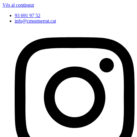
Vés al contingut
93 691 97 52
info@cmontserrat.cat