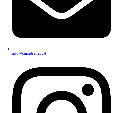
info@cmontserrat.cat