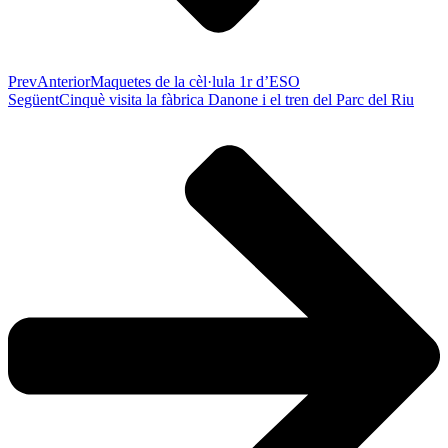
Prev
Anterior
Maquetes de la cèl·lula 1r d’ESO
Següent
Cinquè visita la fàbrica Danone i el tren del Parc del Riu