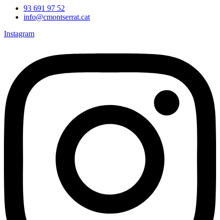
93 691 97 52
info@cmontserrat.cat
Instagram