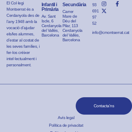
El Col·legi
Infantil i
Secundària
93
Montserrat és a
Primària
691
Carrer
Cerdanyola des de
Av. Sant
Mare de
97
Iscle, 6
Déu del
l’any 1948 amb la
52
Cerdanyola
Pilar, 113
vocació d’ajudar
del Vallès,
Cerdanyola
info@cmontserrat.cat
els/les alumnes,
Barcelona
del Vallès,
Barcelona
d’estar al costat de
les seves famílies, i
fer-los créixer
intel·lectualment i
personalment.
Contacta'ns
Avís legal
Política de privacitat