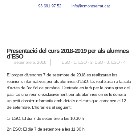
93 691 97 52
info@cmontserrat.cat
Presentació del curs 2018-2019 per als alumnes
d’ESO
setembre 5, 2018
ESO - 1
,
ESO - 2
,
ESO - 3
,
ESO - 4
El proper divendres 7 de setembre de 2018 es realitzaran les
reunions informatives per als alumnes d’ESO. Es realitzaran a la sala
d’actes de l’edifici de primària. L’entrada es farà per la porta gran del
pati. És una reunió exclusivament per als alumnes on se’ls donarà
un petit dossier informatiu amb detalls del curs que comença el 12
de setembre. L’horari és el següent:
1r ESO: El dia 7 de setembre a les 10.30 h
2n ESO: El dia 7 de setembre a les 11.30 h