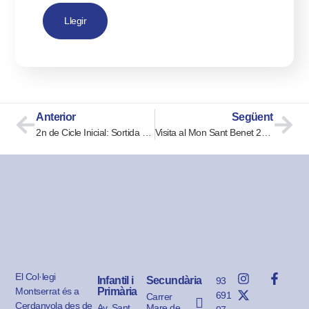
Llegir
Anterior
Següent
2n de Cicle Inicial: Sortida a l’Auditori de Barcelona.
Visita al Mon Sant Benet 2n ESO
El Col·legi
Infantil i
Secundària
93
Montserrat és a
Primària
691
Carrer
Cerdanyola des de
Av. Sant
Mare de