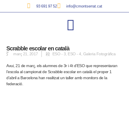
93 691 97 52
info@cmontserrat.cat
Scrabble escolar en català
març 21, 2017
ESO - 3
,
ESO - 4
,
Galeria Fotogràfica
Avui, 21 de març, els alumnes de 3r i 4t d’ESO que representaran
l’escola al campionat de Scrabble escolar en català el proper 1
d’abril a Barcelona han realitzat un taller amb monitors de la
federació.