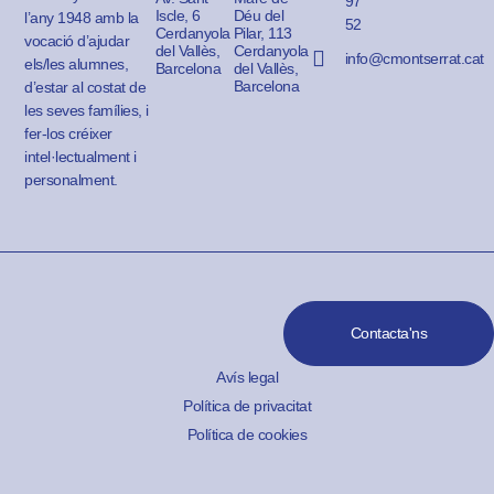
97
Iscle, 6
Déu del
l’any 1948 amb la
52
Cerdanyola
Pilar, 113
vocació d’ajudar
del Vallès,
Cerdanyola
info@cmontserrat.cat
els/les alumnes,
Barcelona
del Vallès,
Barcelona
d’estar al costat de
les seves famílies, i
fer-los créixer
intel·lectualment i
personalment.
Contacta'ns
Avís legal
Política de privacitat
Política de cookies