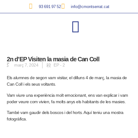
93 691 97 52
info@cmontserrat.cat
2n d’EP Visiten la masia de Can Coll
març 7, 2024
EP - 2
Els alumnes de segon vam visitar, el dilluns 4 de març, la masia de
Can Coll i els seus voltants.
Vam viure una experiència molt emocionant, ens van explicar i vam
poder veure com vivien, fa molts anys els habitants de les masies.
També vam gaudir dels boscos i del horts.
Aquí teniu una mostra
fotogràfica.