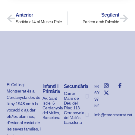
Anterior
Següent
Sortida d’I4 al Museu Paleontològic
Parlem amb l’alcalde
El Col·legi
Infantil i
Secundària
93
Montserrat és a
Primària
691
Carrer
Cerdanyola des de
Av. Sant
Mare de
97
Iscle, 6
Déu del
l’any 1948 amb la
52
Cerdanyola
Pilar, 113
vocació d’ajudar
del Vallès,
Cerdanyola
info@cmontserrat.cat
els/les alumnes,
Barcelona
del Vallès,
Barcelona
d’estar al costat de
les seves famílies, i