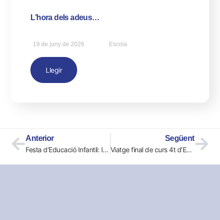
L’hora dels adeus…
19 de juny de 2026
Escola
Llegir
Anterior
Següent
Festa d’Educació Infantil: I3, I4 i I5
Viatge final de curs 4t d’ESO: Madrid 2026