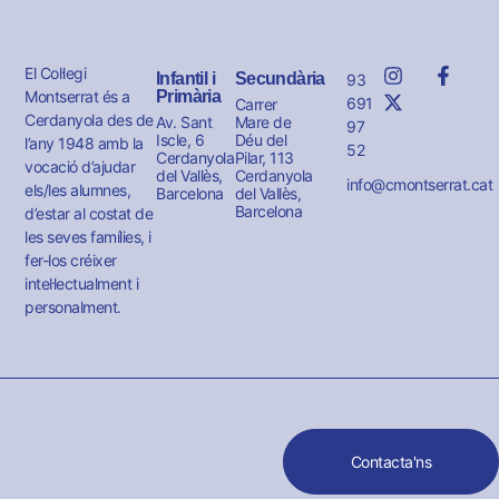
El Col·legi
Infantil i
Secundària
93
Montserrat és a
Primària
691
Carrer
Cerdanyola des de
Av. Sant
Mare de
97
Iscle, 6
Déu del
l’any 1948 amb la
52
Cerdanyola
Pilar, 113
vocació d’ajudar
del Vallès,
Cerdanyola
info@cmontserrat.cat
els/les alumnes,
Barcelona
del Vallès,
Barcelona
d’estar al costat de
les seves famílies, i
fer-los créixer
intel·lectualment i
personalment.
Contacta'ns