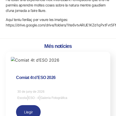
permès aprendre moltes coses sobre la natura mentre gaudíem
d’una jornada a l’aire lliure.
Aquí teniu l’enllaç per veure les imatges:
https://drive.google.com/drive/folders/1Ite6vtvARUE1KZd1qPxtFvt5F
Més notícies
Comiat 4t d’ESO 2026
30 de juny de 2026
|
|
Escola
ESO - 4
Galeria Fotogràfica
Llegir