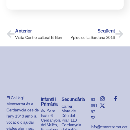
Anterior
Següent
Visita Centre cultural El Born
Aplec de la Sardana 2016
El Col·legi
Infantil i
Secundària
93
Montserrat és a
Primària
691
Carrer
Cerdanyola des de
Av. Sant
Mare de
97
Iscle, 6
Déu del
l’any 1948 amb la
52
Cerdanyola
Pilar, 113
vocació d’ajudar
del Vallès,
Cerdanyola
info@cmontserrat.cat
els/les alumnes,
Barcelona
del Vallès,