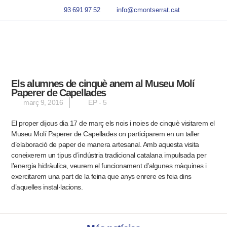
93 691 97 52
info@cmontserrat.cat
Els alumnes de cinquè anem al Museu Molí
Paperer de Capellades
març 9, 2016
EP - 5
El proper dijous dia 17 de març els nois i noies de cinquè visitarem el
Museu Molí Paperer de Capellades on participarem en un taller
d’elaboració de paper de manera artesanal. Amb aquesta visita
coneixerem un tipus d’indústria tradicional catalana impulsada per
l’energia hidràulica, veurem el funcionament d’algunes màquines i
exercitarem una part de la feina que anys enrere es feia dins
d’aquelles instal·lacions.