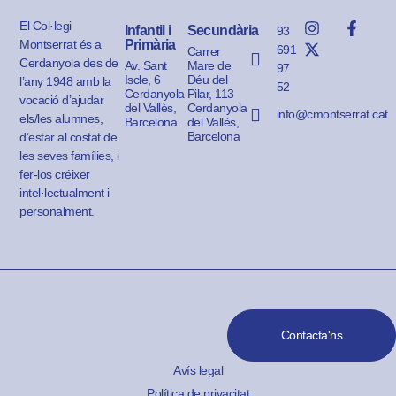
El Col·legi
Infantil i
Secundària
93
Montserrat és a
Primària
691
Carrer
Cerdanyola des de
Av. Sant
Mare de
97
Iscle, 6
Déu del
l’any 1948 amb la
52
Cerdanyola
Pilar, 113
vocació d’ajudar
del Vallès,
Cerdanyola
info@cmontserrat.cat
els/les alumnes,
Barcelona
del Vallès,
Barcelona
d’estar al costat de
les seves famílies, i
fer-los créixer
intel·lectualment i
personalment.
Contacta'ns
Avís legal
Política de privacitat