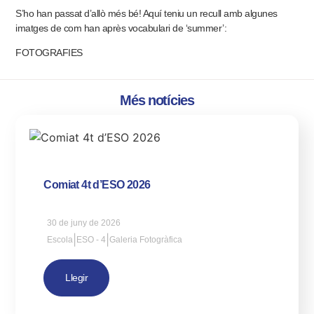
S’ho han passat d’allò més bé! Aquí teniu un recull amb algunes
imatges de com han après vocabulari de ‘summer’:
FOTOGRAFIES
Més notícies
Comiat 4t d’ESO 2026
30 de juny de 2026
|
|
Escola
ESO - 4
Galeria Fotogràfica
Llegir