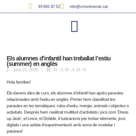
93 691 97 52
info@cmontserrat.cat
Els alumnes d’infantil han treballat l’estiu
(summer) en anglès
juny 21, 2025
EI - 3
,
EI - 4
,
EI - 5
Hola famílies!
Els darrers dies de curs, els alumnes d’infantil han après paraules
relacionades amb l’estiu en anglès. Primer hem classificat les
paraules en les temàtiques: roba d’estiu, menjar, animals i objectes o
activitats. Després hem realitzat multitud d’activitats i jocs com ‘Dress
up Jack’, el Lince, el Dobble, il·lustracions per trobar elements, jocs
digitals i una safata d’experimentació amb sorra de modelar i
petxines!