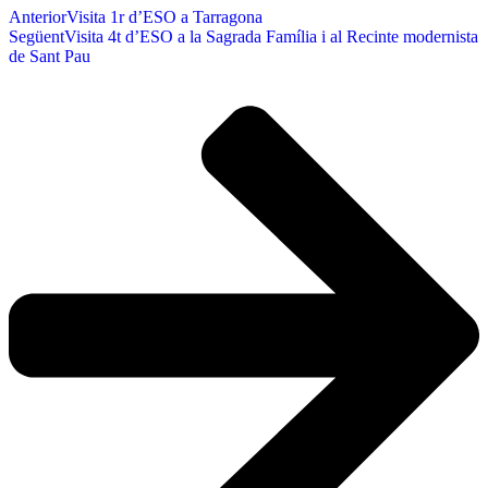
Anterior
Visita 1r d’ESO a Tarragona
Següent
Visita 4t d’ESO a la Sagrada Família i al Recinte modernista
de Sant Pau