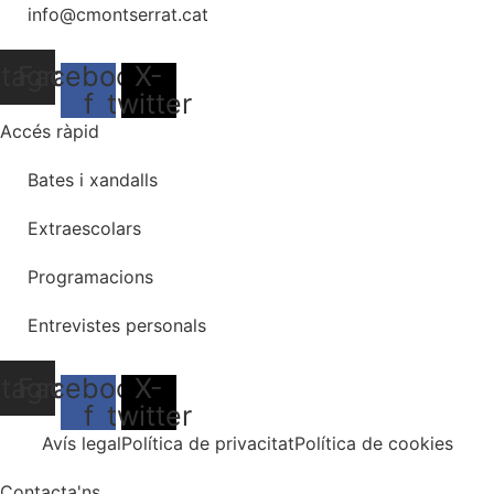
info@cmontserrat.cat
stagram
Facebook-
X-
f
twitter
Accés ràpid
Bates i xandalls
Extraescolars
Programacions
Entrevistes personals
stagram
Facebook-
X-
f
twitter
Avís legal
Política de privacitat
Política de cookies
Contacta'ns