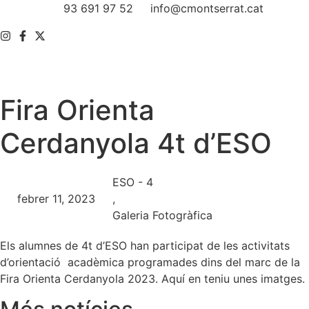
Vés
93 691 97 52
info@cmontserrat.cat
al
contingut
Fira Orienta
Cerdanyola 4t d’ESO
ESO - 4
febrer 11, 2023
,
Galeria Fotogràfica
Els alumnes de 4t d’ESO han participat de les activitats
d’orientació acadèmica programades dins del marc de la
Fira Orienta Cerdanyola 2023.
Aquí en teniu unes imatges.