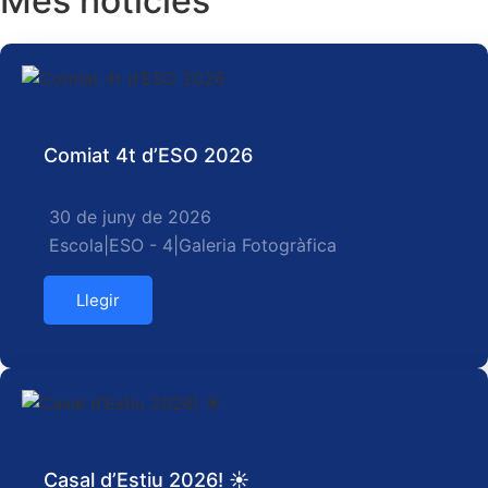
Més notícies
Comiat 4t d’ESO 2026
30 de juny de 2026
Escola
|
ESO - 4
|
Galeria Fotogràfica
Llegir
Casal d’Estiu 2026! ☀️