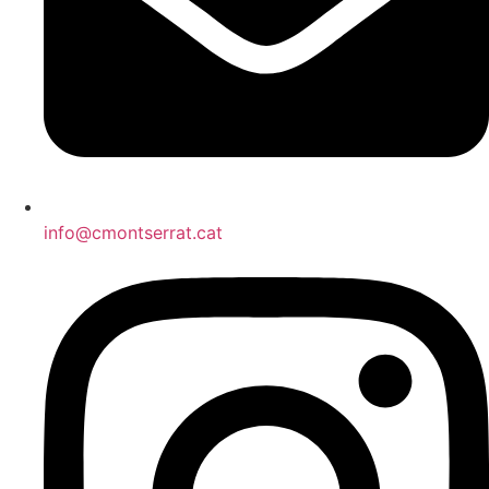
info@cmontserrat.cat