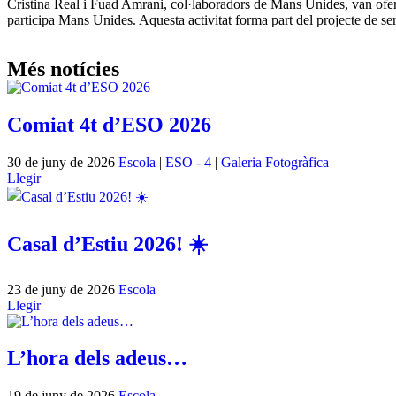
Cristina Real i Fuad Amrani, col·laboradors de Mans Unides, van oferi
participa Mans Unides. Aquesta activitat forma part del projecte de se
Més notícies
Comiat 4t d’ESO 2026
30 de juny de 2026
Escola
|
ESO - 4
|
Galeria Fotogràfica
Llegir
Casal d’Estiu 2026! ☀️
23 de juny de 2026
Escola
Llegir
L’hora dels adeus…
19 de juny de 2026
Escola