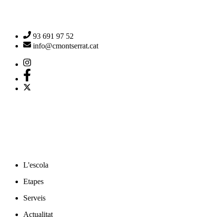
93 691 97 52
info@cmontserrat.cat
L'escola
Etapes
Serveis
Actualitat