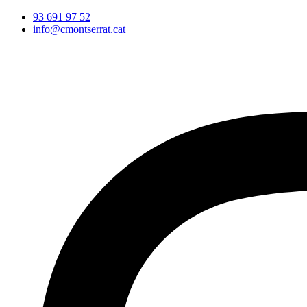
Vés
93 691 97 52
al
info@cmontserrat.cat
contingut