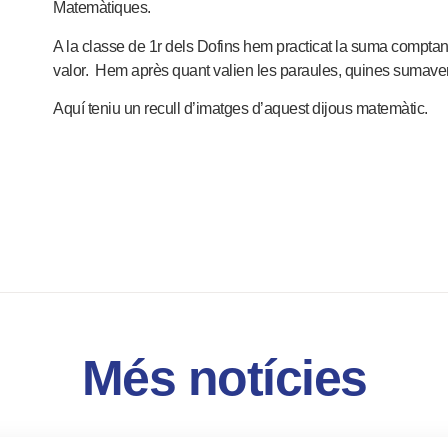
Matemàtiques.
A la classe de 1r dels Dofins hem practicat la suma comptant
valor. Hem après quant valien les paraules, quines sumaven 
Aquí teniu un recull d’imatges d’aquest dijous matemàtic.
Més notícies