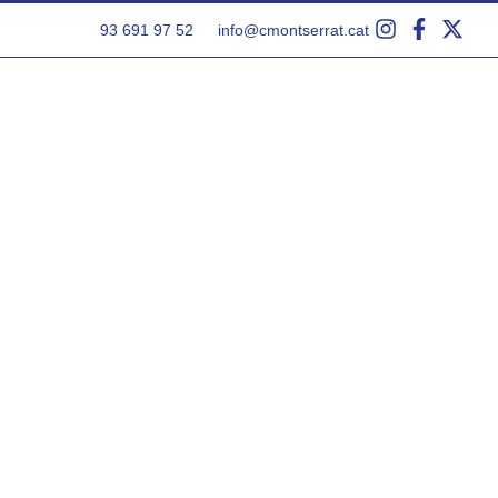
93 691 97 52
info@cmontserrat.cat