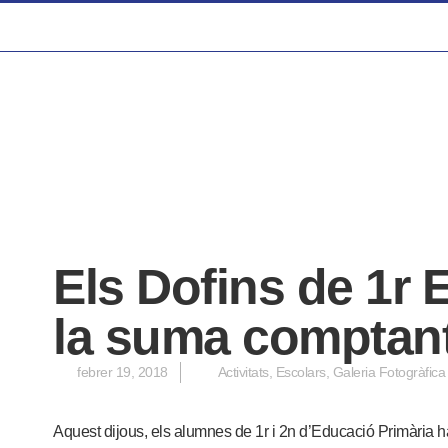
Els Dofins de 1r
la suma comptant
febrer 19, 2018
Activitats
,
Escolars
,
Galeria Fotogràfica
Aquest dijous, els alumnes de 1r i 2n d’Educació Primària h