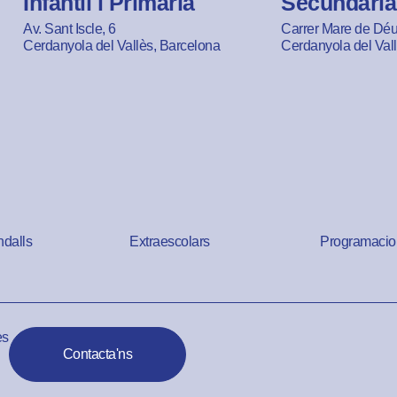
Infantil i Primària
Secundària
Av. Sant Iscle, 6
Carrer Mare de Déu 
Cerdanyola del Vallès, Barcelona
Cerdanyola del Val
ndalls
Extraescolars
Programacio
es
Contacta'ns