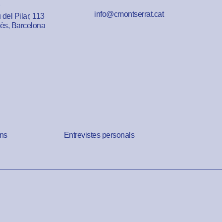
info@cmontserrat.cat
del Pilar, 113
lès, Barcelona
ns
Entrevistes personals