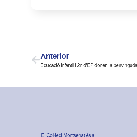
Anterior
Educació Infantil i 2n d’EP donen la benvingu
El Col·legi Montserrat és a