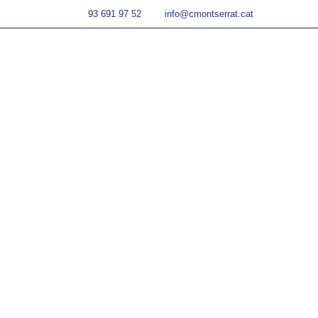
93 691 97 52
info@cmontserrat.cat
Home
Recuperacions ESO