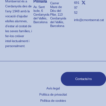
Montserrat és a
Primària
691
Carrer
Cerdanyola des de
Av. Sant
Mare de
97
Iscle, 6
Déu del
l’any 1948 amb la
52
Cerdanyola
Pilar, 113
vocació d’ajudar
del Vallès,
Cerdanyola
info@cmontserrat.cat
els/les alumnes,
Barcelona
del Vallès,
Barcelona
d’estar al costat de
les seves famílies, i
fer-los créixer
intel·lectualment i
personalment.
Contacta'ns
Avís legal
Política de privacitat
Política de cookies