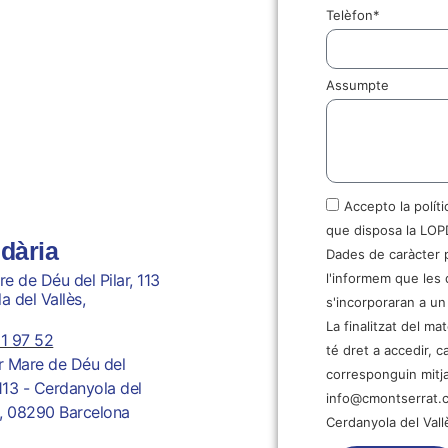
Telèfon*
Assumpte
Accepto la polít
que disposa la LOPD
dària
Dades de caràcter 
e de Déu del Pilar, 113
l'informem que les 
 del Vallès,
s'incorporaran a un
La finalitzat del ma
1 97 52
té dret a accedir, ca
r Mare de Déu del
corresponguin mitja
 113 - Cerdanyola del
info@cmontserrat.ca
s, 08290 Barcelona
Cerdanyola del Vall