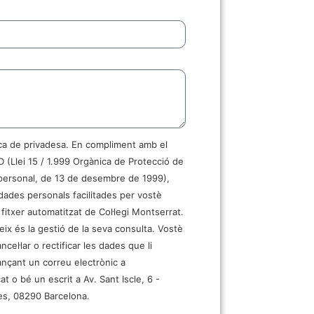
ica de privadesa. En compliment amb el
 (Llei 15 / 1.999 Orgànica de Protecció de
personal, de 13 de desembre de 1999),
dades personals facilitades per vostè
 fitxer automatitzat de Col·legi Montserrat.
teix és la gestió de la seva consulta. Vostè
ncel·lar o rectificar les dades que li
nçant un correu electrònic a
t o bé un escrit a Av. Sant Iscle, 6 -
ès, 08290 Barcelona.