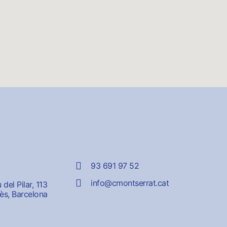
93 691 97 52
info@cmontserrat.cat
del Pilar, 113
ès, Barcelona