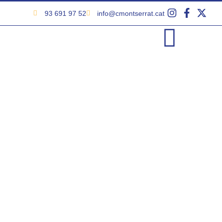
93 691 97 52
info@cmontserrat.cat