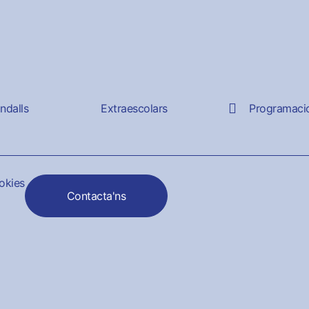
andalls
Extraescolars
Programaci
ookies
Contacta'ns