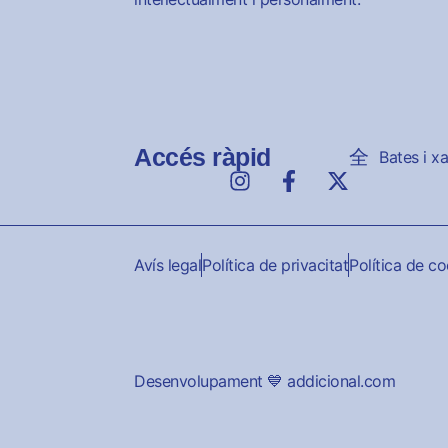
Accés ràpid
Bates i x
Avís legal
Política de privacitat
Política de c
Desenvolupament 💙 addicional.com