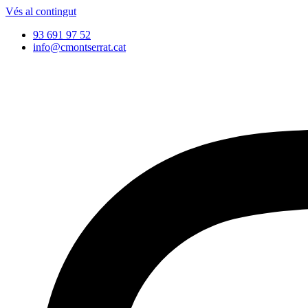
Vés al contingut
93 691 97 52
info@cmontserrat.cat