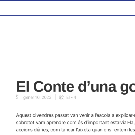
El Conte d’una go
gener 16, 2023
EI - 4
Aquest divendres passat van venir a l’escola a explicar-
sobretot vam aprendre com és d’important estalviar-la,
accions diàries, com tancar l’aixeta quan ens rentem l