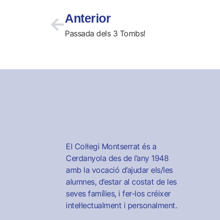
Anterior
Passada dels 3 Tombs!
El Col·legi Montserrat és a
Cerdanyola des de l’any 1948
amb la vocació d’ajudar els/les
alumnes, d’estar al costat de les
seves famílies, i fer-los créixer
intel·lectualment i personalment.