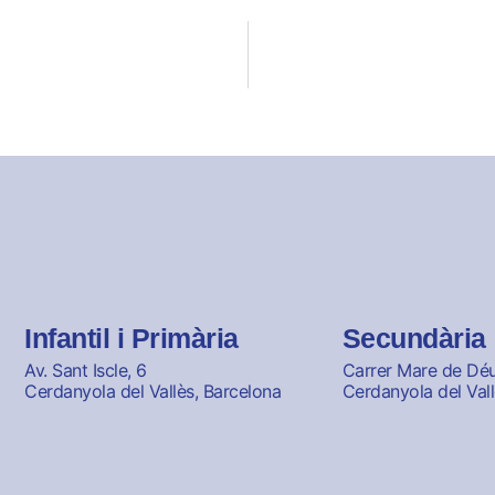
Infantil i Primària
Secundària
Av. Sant Iscle, 6
Carrer Mare de Déu 
Cerdanyola del Vallès, Barcelona
Cerdanyola del Vall