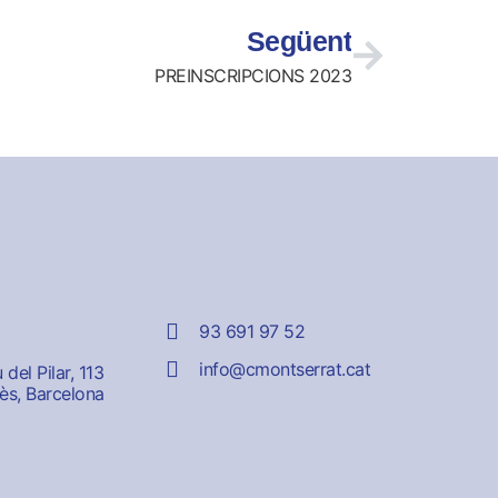
Següent
PREINSCRIPCIONS 2023
93 691 97 52
info@cmontserrat.cat
del Pilar, 113
ès, Barcelona