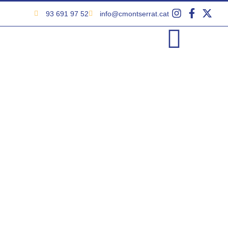
93 691 97 52
info@cmontserrat.cat