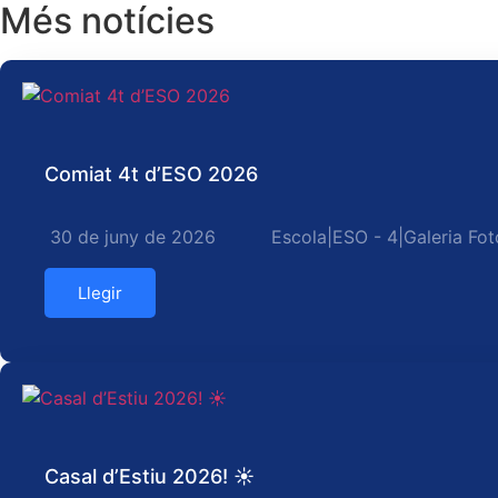
Més notícies
Comiat 4t d’ESO 2026
30 de juny de 2026
Escola
|
ESO - 4
|
Galeria Fot
Llegir
Casal d’Estiu 2026! ☀️