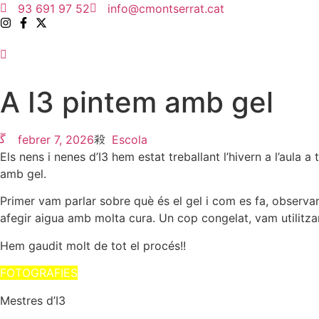
Vés
93 691 97 52
info@cmontserrat.cat
al
contingut
A I3 pintem amb gel
febrer 7, 2026
Escola
Els nens i nenes d’I3 hem estat treballant l’hivern a l’aula
amb gel.
Primer vam parlar sobre què és el gel i com es fa, observa
afegir aigua amb molta cura. Un cop congelat, vam utilitzar
Hem gaudit molt de tot el procés!!
FOTOGRAFIES
Mestres d’I3