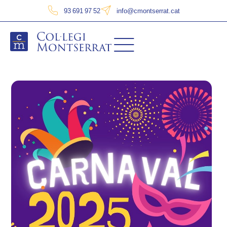
93 691 97 52
info@cmontserrat.cat