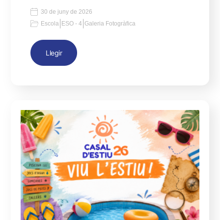
30 de juny de 2026
|
|
Escola
ESO - 4
Galeria Fotogràfica
Llegir