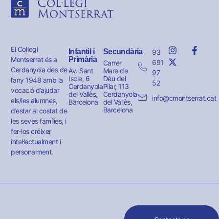
El Col·legi
Infantil i
Secundària
93
Montserrat és a
Primària
691
Carrer
Cerdanyola des de
Av. Sant
Mare de
97
Iscle, 6
Déu del
l’any 1948 amb la
52
Cerdanyola
Pilar, 113
vocació d’ajudar
del Vallès,
Cerdanyola
info@cmontserrat.cat
els/les alumnes,
Barcelona
del Vallès,
Barcelona
d’estar al costat de
les seves famílies, i
fer-los créixer
intel·lectualment i
personalment.