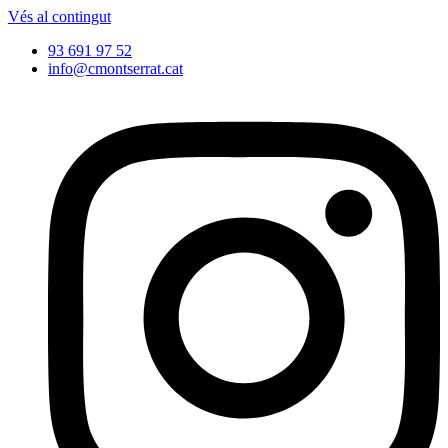
Vés al contingut
93 691 97 52
info@cmontserrat.cat