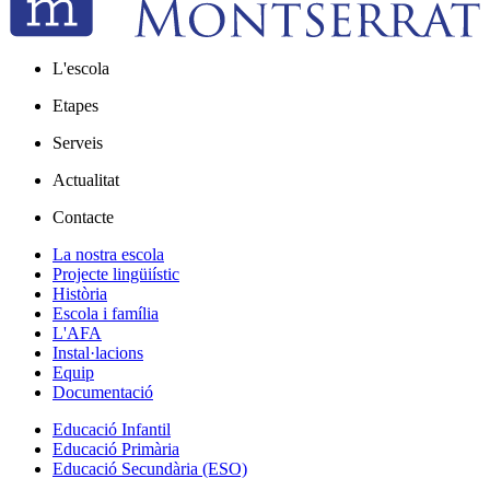
L'escola
Etapes
Serveis
Actualitat
Contacte
La nostra escola
Projecte lingüiístic
Història
Escola i família
L'AFA
Instal·lacions
Equip
Documentació
Educació Infantil
Educació Primària
Educació Secundària (ESO)