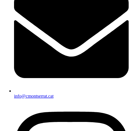
info@cmontserrat.cat