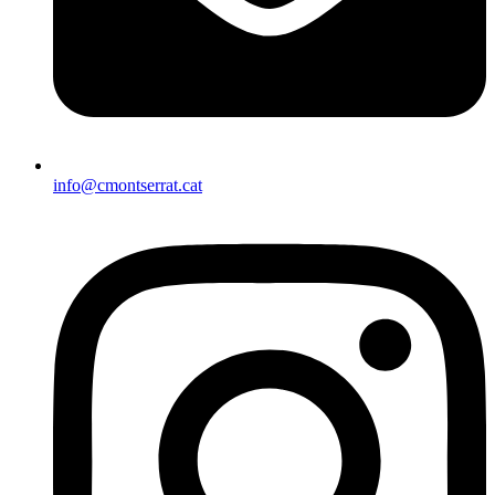
info@cmontserrat.cat