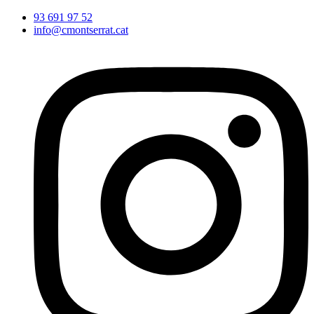
Vés
93 691 97 52
al
info@cmontserrat.cat
contingut