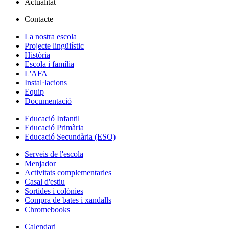
Actualitat
Contacte
La nostra escola
Projecte lingüiístic
Història
Escola i família
L'AFA
Instal·lacions
Equip
Documentació
Educació Infantil
Educació Primària
Educació Secundària (ESO)
Serveis de l'escola
Menjador
Activitats complementaries
Casal d'estiu
Sortides i colònies
Compra de bates i xandalls
Chromebooks
Calendari