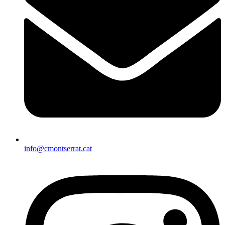
info@cmontserrat.cat