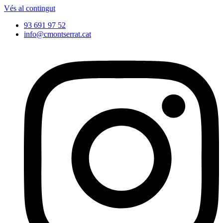
Vés al contingut
93 691 97 52
info@cmontserrat.cat