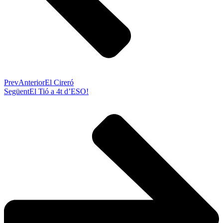
Prev
Anterior
El Cireró
Següent
El Tió a 4t d’ESO!