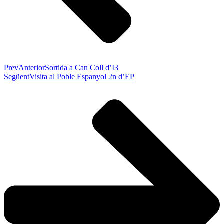
Prev
Anterior
Sortida a Can Coll d’I3
Següent
Visita al Poble Espanyol 2n d’EP