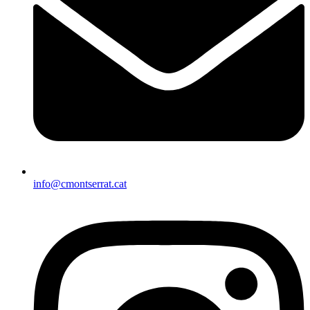
info@cmontserrat.cat