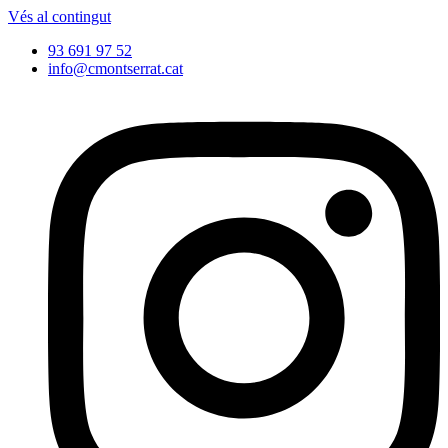
Vés al contingut
93 691 97 52
info@cmontserrat.cat