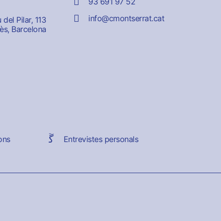
93 691 97 52
info@cmontserrat.cat
del Pilar, 113
ès, Barcelona
ons
Entrevistes personals