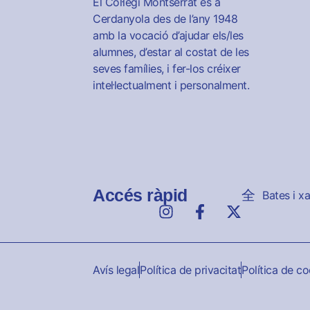
El Col·legi Montserrat és a
Cerdanyola des de l’any 1948
amb la vocació d’ajudar els/les
alumnes, d’estar al costat de les
seves famílies, i fer-los créixer
intel·lectualment i personalment.
Accés ràpid
Bates i x
Avís legal
Política de privacitat
Política de c