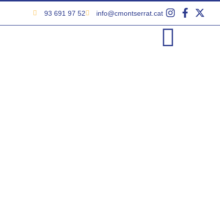
93 691 97 52
info@cmontserrat.cat