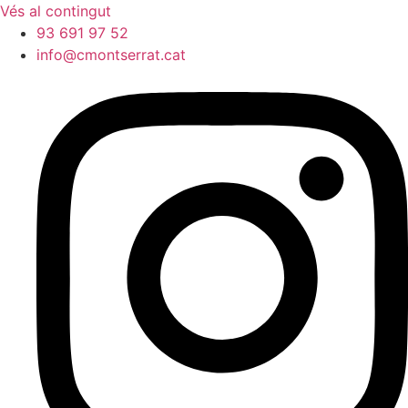
Vés al contingut
93 691 97 52
info@cmontserrat.cat