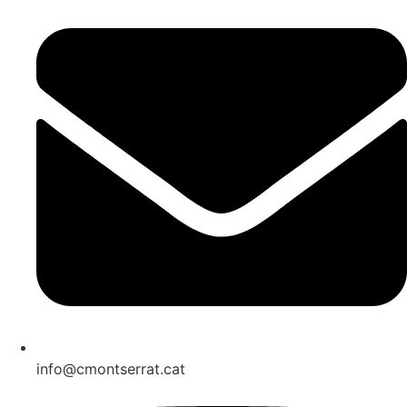
info@cmontserrat.cat