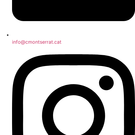
info@cmontserrat.cat