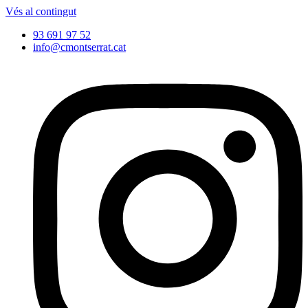
Vés al contingut
93 691 97 52
info@cmontserrat.cat