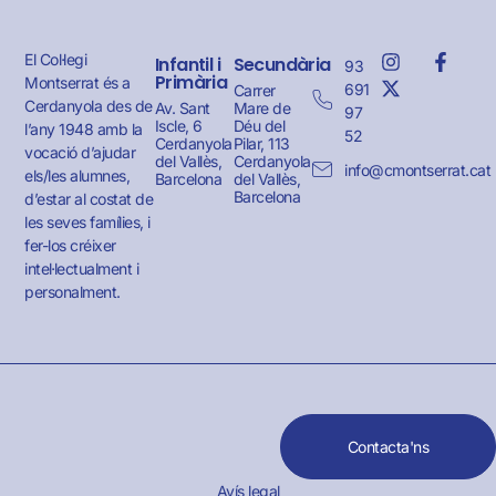
El Col·legi
Infantil i
Secundària
93
Primària
Montserrat és a
691
Carrer
Cerdanyola des de
Av. Sant
Mare de
97
Iscle, 6
Déu del
l’any 1948 amb la
52
Cerdanyola
Pilar, 113
vocació d’ajudar
del Vallès,
Cerdanyola
info@cmontserrat.cat
els/les alumnes,
Barcelona
del Vallès,
Barcelona
d’estar al costat de
les seves famílies, i
fer-los créixer
intel·lectualment i
personalment.
Contacta'ns
Avís legal