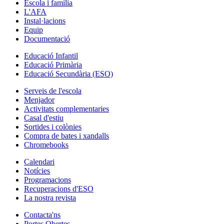
Escola i família
L'AFA
Instal·lacions
Equip
Documentació
Educació Infantil
Educació Primària
Educació Secundària (ESO)
Serveis de l'escola
Menjador
Activitats complementaries
Casal d'estiu
Sortides i colònies
Compra de bates i xandalls
Chromebooks
Calendari
Notícies
Programacions
Recuperacions d'ESO
La nostra revista
Contacta'ns
Portes Obertes