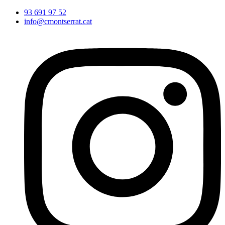
Vés
93 691 97 52
al
info@cmontserrat.cat
contingut