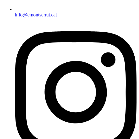
info@cmontserrat.cat