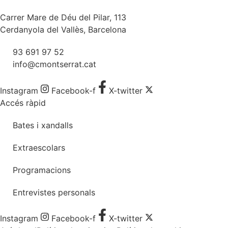
Carrer Mare de Déu del Pilar, 113
Cerdanyola del Vallès, Barcelona
93 691 97 52
info@cmontserrat.cat
Instagram
Facebook-f
X-twitter
Accés ràpid
Bates i xandalls
Extraescolars
Programacions
Entrevistes personals
Instagram
Facebook-f
X-twitter