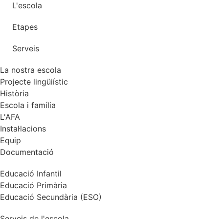
L'escola
Etapes
Serveis
La nostra escola
Projecte lingüiístic
Història
Escola i família
L'AFA
Instal·lacions
Equip
Documentació
Educació Infantil
Educació Primària
Educació Secundària (ESO)
Serveis de l'escola