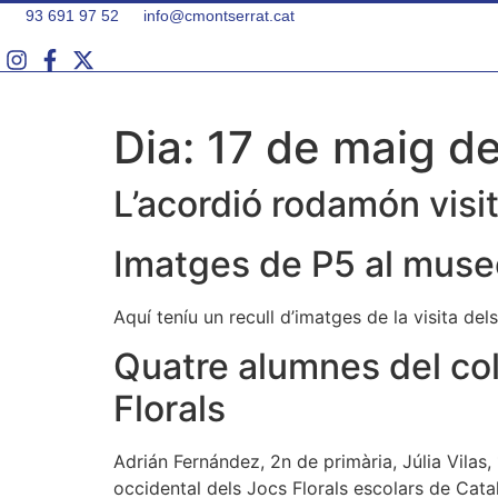
Vés
93 691 97 52
info@cmontserrat.cat
al
contingut
Dia:
17 de maig d
L’acordió rodamón visi
Imatges de P5 al muse
Aquí teníu un recull d’imatges de la visita de
Quatre alumnes del col·
Florals
Adrián Fernández, 2n de primària, Júlia Vilas, 1
occidental dels Jocs Florals escolars de Catal