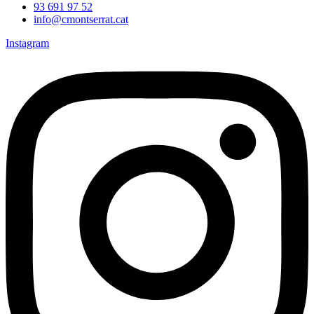
93 691 97 52
info@cmontserrat.cat
Instagram