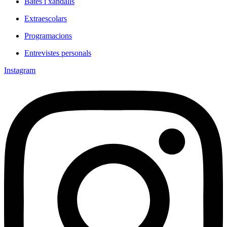
Bates i xandalls
Extraescolars
Programacions
Entrevistes personals
Instagram