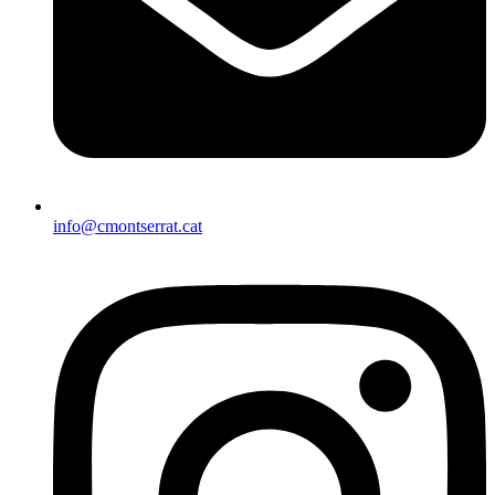
info@cmontserrat.cat