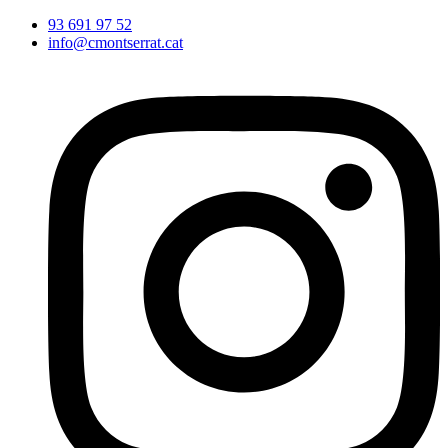
Vés
93 691 97 52
al
info@cmontserrat.cat
contingut