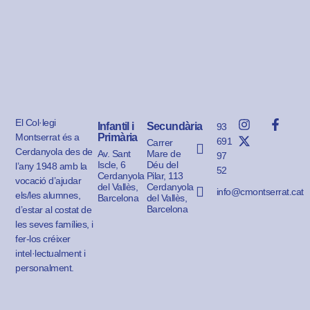
El Col·legi
Infantil i
Secundària
93
Montserrat és a
Primària
691
Carrer
Cerdanyola des de
Av. Sant
Mare de
97
Iscle, 6
Déu del
l’any 1948 amb la
52
Cerdanyola
Pilar, 113
vocació d’ajudar
del Vallès,
Cerdanyola
info@cmontserrat.cat
els/les alumnes,
Barcelona
del Vallès,
Barcelona
d’estar al costat de
les seves famílies, i
fer-los créixer
intel·lectualment i
personalment.