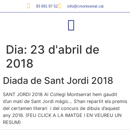
93 691 97 52
info@cmontserrat.cat
Dia:
23 d'abril de
2018
Diada de Sant Jordi 2018
SANT JORDI 2018 Al Col·legi Montserrat hem gaudit
d’un matí de Sant Jordi màgic… S’han repartit els premis
del certamen literari i del concurs de dibuix d’aquest
any 2018. (FEU CLICK A LA IMATGE I EN VEUREU UN
RESUM)