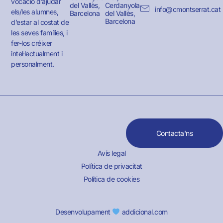
vocació d’ajudar
del Vallès,
Cerdanyola
info@cmontserrat.cat
els/les alumnes,
Barcelona
del Vallès,
Barcelona
d’estar al costat de
les seves famílies, i
fer-los créixer
intel·lectualment i
personalment.
Contacta'ns
Avís legal
Política de privacitat
Política de cookies
Desenvolupament
addicional.com