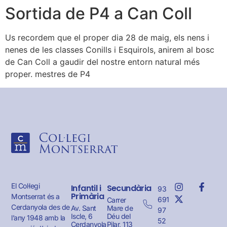
Sortida de P4 a Can Coll
Us recordem que el proper dia 28 de maig, els nens i
nenes de les classes Conills i Esquirols, anirem al bosc
de Can Coll a gaudir del nostre entorn natural més
proper. mestres de P4
El Col·legi
Infantil i
Secundària
93
Primària
Montserrat és a
691
Carrer
Cerdanyola des de
Av. Sant
Mare de
97
Iscle, 6
Déu del
l’any 1948 amb la
52
Cerdanyola
Pilar, 113