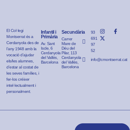
El Col·legi
Infantil i
Secundària
93
Montserrat és a
Primària
691
Carrer
Cerdanyola des de
Av. Sant
Mare de
97
Iscle, 6
Déu del
l’any 1948 amb la
52
Cerdanyola
Pilar, 113
vocació d’ajudar
del Vallès,
Cerdanyola
info@cmontserrat.cat
els/les alumnes,
Barcelona
del Vallès,
Barcelona
d’estar al costat de
les seves famílies, i
fer-los créixer
intel·lectualment i
personalment.