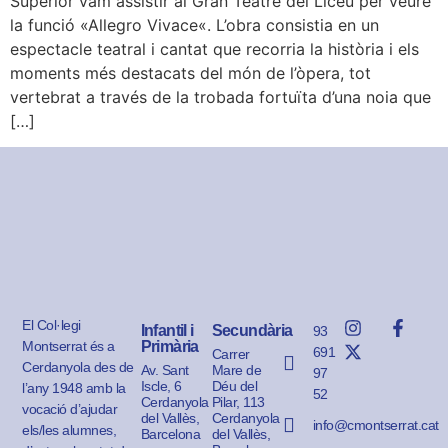
Superior vam assistir al Gran Teatre del Liceu per veure
la funció «Allegro Vivace«. L’obra consistia en un
espectacle teatral i cantat que recorria la història i els
moments més destacats del món de l’òpera, tot
vertebrat a través de la trobada fortuïta d’una noia que
[…]
El Col·legi
Infantil i
Secundària
93
Montserrat és a
Primària
691
Carrer
Cerdanyola des de
Av. Sant
Mare de
97
Iscle, 6
Déu del
l’any 1948 amb la
52
Cerdanyola
Pilar, 113
vocació d’ajudar
del Vallès,
Cerdanyola
info@cmontserrat.cat
els/les alumnes,
Barcelona
del Vallès,