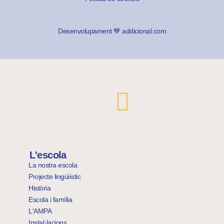
Desenvolupament 💙 addicional.com
.
L'escola
La nostra escola
Projecte lingüiístic
Història
Escola i família
L'AMPA
Instal·lacions