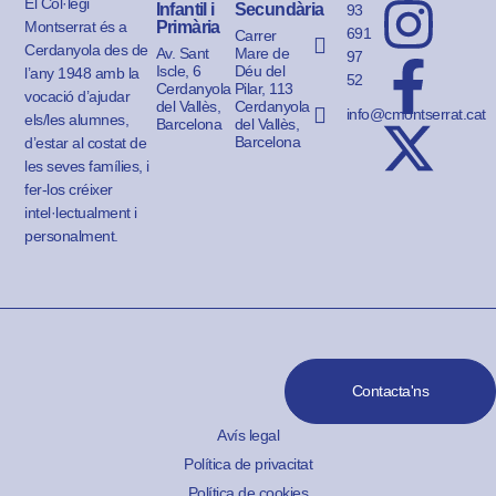
El Col·legi
Infantil i
Secundària
93
Montserrat és a
Primària
691
Carrer
Cerdanyola des de
Av. Sant
Mare de
97
Iscle, 6
Déu del
l’any 1948 amb la
52
Cerdanyola
Pilar, 113
vocació d’ajudar
del Vallès,
Cerdanyola
info@cmontserrat.cat
els/les alumnes,
Barcelona
del Vallès,
Barcelona
d’estar al costat de
les seves famílies, i
fer-los créixer
intel·lectualment i
personalment.
Contacta'ns
Avís legal
Política de privacitat
Política de cookies