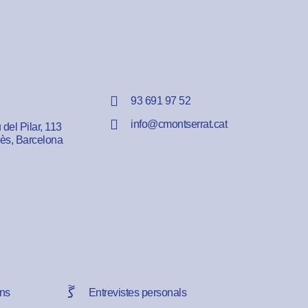
93 691 97 52
info@cmontserrat.cat
del Pilar, 113
lès, Barcelona
ns
Entrevistes personals