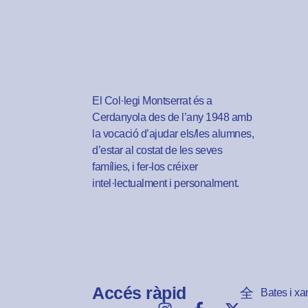
El Col·legi Montserrat és a
Cerdanyola des de l’any 1948 amb
la vocació d’ajudar els/les alumnes,
d’estar al costat de les seves
famílies, i fer-los créixer
intel·lectualment i personalment.
Accés ràpid
Bates i xa