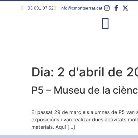
93 691 97 52
info@cmontserrat.cat
Dia:
2 d'abril de 
P5 – Museu de la ciènci
El passat 29 de març els alumnes de P5 van an
exposicións i van realizar dues activitats mol
materials. Aquí […]