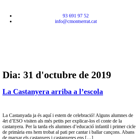
93 691 97 52
info@cmontserrat.cat
Dia:
31 d'octubre de 2019
La Castanyera arriba a l’escola
La Castanyada ja és aquí i estem de celebració! Alguns alumnes de
4rt d’ESO visiten als més petits per explicar-los el conte de la
castanyera. Per la tarda els alumnes d’educació infantil i primer cicle
de primària ens hem trobat al pati per cantar i ballar cançons. Abans
de marxar els castanyers i castanyeres ens […]