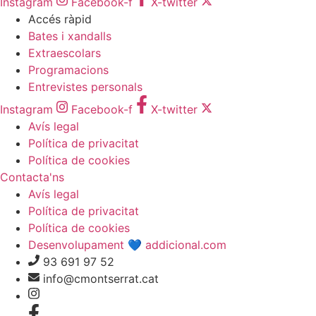
Instagram
Facebook-f
X-twitter
Accés ràpid
Bates i xandalls
Extraescolars
Programacions
Entrevistes personals
Instagram
Facebook-f
X-twitter
Avís legal
Política de privacitat
Política de cookies
Contacta'ns
Avís legal
Política de privacitat
Política de cookies
Desenvolupament 💙 addicional.com
93 691 97 52
info@cmontserrat.cat