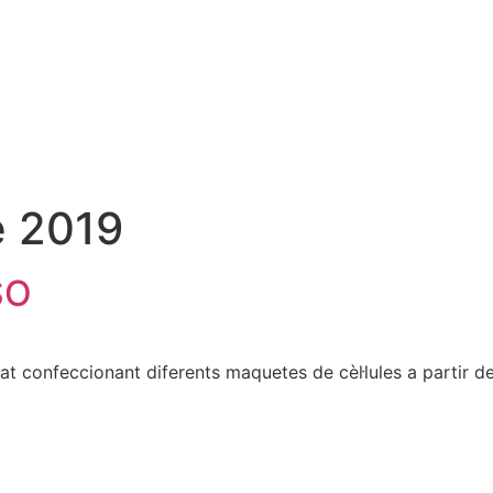
e 2019
SO
t confeccionant diferents maquetes de cèl·lules a partir de 