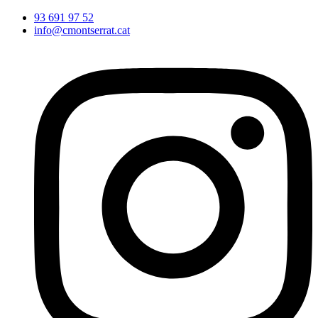
Vés
93 691 97 52
al
info@cmontserrat.cat
contingut