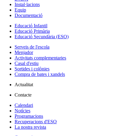
Instal·lacions
Equip
Documentació
Educació Infantil
Educació Primària
Educació Secundària (ESO)
Serveis de l'escola
Menjador
Activitats complementaries
Casal d'estiu
Sortides i colònies
Compra de bates i xandels
Actualitat
Contacte
Calendari
Notícies
Programacions
Recuperacions d'ESO
La nostra revista