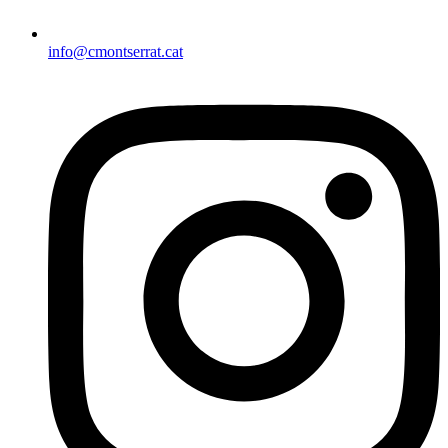
info@cmontserrat.cat