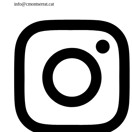
info@cmontserrat.cat