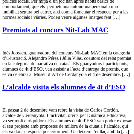
policies locals. Per mitjà d’un joc han après hàbits bàsics de
comportament, que els permeti una autonomia personal i una
mobilitat segura pel carrer, així com a fomentar el respecte per a les
normes socials i viàries. Podeu veure algunes imatges fent […]
Premiats al concurs Nit-Lab MAC
Inés Joossen, guanyadora del concurs Nit-Lab MAC en la categoria
d’il·lustració. Alejandro Pérez i Júlia Vilas, coautors del relat premiat
en la categoria de narrativa en català. Els guanyadors i participants,
alumnes de 4t d’ESO, van assistir a l’acte d’entrega de premis, que
es va celebrar al Museu d’Art de Cerdanyola el 4 de desembre, […]
L’alcalde visita els alumnes de 4t d’ESO
El passat 2 de desembre vam rebre la visita de Carlos Cordón,
alcalde de Cerdanyola. L’activitat, oferta per Dinàmica Educativa,
va ser molt enriquidora. Els alumnes de 4t d’ESO van poder exposar
el seu projecte amb propostes de millora de la ciutat a l’alcalde, qui
els va donar resposta posteriorment. Us deixem l’enllaç amb la […]