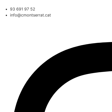
93 691 97 52
info@cmontserrat.cat