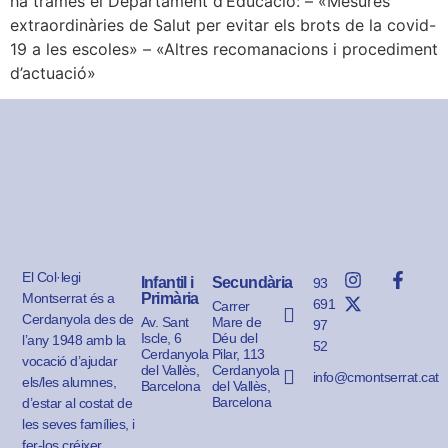
ha tramès el Departament d’Educació: – «Mesures
extraordinàries de Salut per evitar els brots de la covid-
19 a les escoles» – «Altres recomanacions i procediment
d’actuació»
El Col·legi
Infantil i
Secundària
93
Montserrat és a
Primària
691
Carrer
Cerdanyola des de
Av. Sant
Mare de
97
Iscle, 6
Déu del
l’any 1948 amb la
52
Cerdanyola
Pilar, 113
vocació d’ajudar
del Vallès,
Cerdanyola
info@cmontserrat.cat
els/les alumnes,
Barcelona
del Vallès,
Barcelona
d’estar al costat de
les seves famílies, i
fer-los créixer