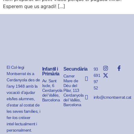
Esperem que us agradi! […]
El Col·legi
Infantil i
Secundària
93
Montserrat és a
Primària
691
Carrer
Cerdanyola des de
Av. Sant
Mare de
97
Iscle, 6
Déu del
l’any 1948 amb la
52
Cerdanyola
Pilar, 113
vocació d’ajudar
del Vallès,
Cerdanyola
info@cmontserrat.cat
els/les alumnes,
Barcelona
del Vallès,
Barcelona
d’estar al costat de
les seves famílies, i
fer-los créixer
intel·lectualment i
personalment.