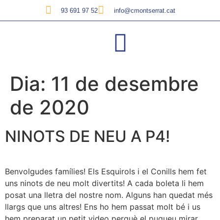
93 691 97 52
info@cmontserrat.cat
Dia:
11 de desembre
de 2020
NINOTS DE NEU A P4!
Benvolgudes famílies! Els Esquirols i el Conills hem fet
uns ninots de neu molt divertits! A cada boleta li hem
posat una lletra del nostre nom. Alguns han quedat més
llargs que uns altres! Ens ho hem passat molt bé i us
hem preparat un petit video perquè el pugueu mirar.