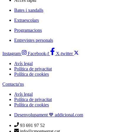
Accés ràpid
Bates i xandalls
Extraescolars
Programacions
Entrevistes personals
Instagram
Facebook-f
X-twitter
Avís legal
Política de privacitat
Política de cookies
Contacta'ns
Avís legal
Política de privacitat
Política de cookies
Desenvolupament 💙 addicional.com
93 691 97 52
info@cmontserrat.cat