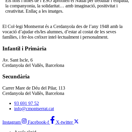
Els nois i noies de l’ESO aprofiten el Nadal per treballar l’empatia,
la companyonia, la solidaritat… amb imaginació, positivitat i
creativitat. Enllaç a les imatges.
El Col·legi Montserrat és a Cerdanyola des de l’any 1948 amb la
vocació d’ajudar els/les alumnes, d’estar al costat de les seves
famílies, i fer-los créixer intel·lectualment i personalment.
Infantil i Primària
Av. Sant Iscle, 6
Cerdanyola del Vallès, Barcelona
Secundària
Carrer Mare de Déu del Pilar, 113
Cerdanyola del Vallès, Barcelona
93 691 97 52
info@cmontserrat.cat
Instagram
Facebook-f
X-twitter