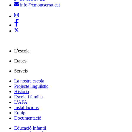
info@cmontserrat.cat
L'escola
Etapes
Serveis
La nostra escola
Projecte lingüiístic
Història
Escola i família
L'AFA
Instal·lacions
Equip
Documentació
Educació Infantil