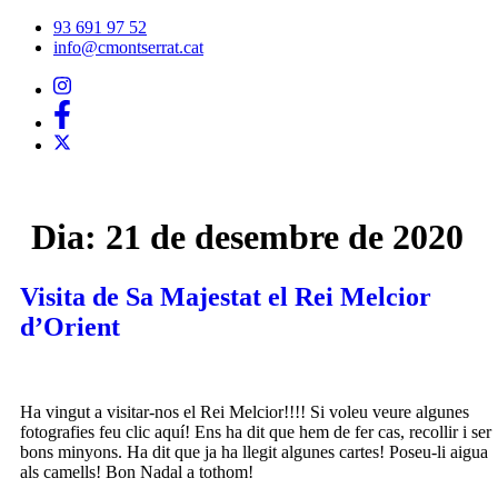
Vés
93 691 97 52
al
info@cmontserrat.cat
contingut
Dia:
21 de desembre de 2020
Visita de Sa Majestat el Rei Melcior
d’Orient
Ha vingut a visitar-nos el Rei Melcior!!!! Si voleu veure algunes
fotografies feu clic aquí! Ens ha dit que hem de fer cas, recollir i ser
bons minyons. Ha dit que ja ha llegit algunes cartes! Poseu-li aigua
als camells! Bon Nadal a tothom!