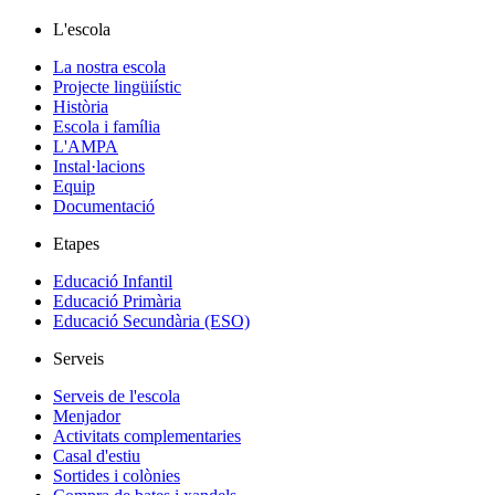
L'escola
La nostra escola
Projecte lingüiístic
Història
Escola i família
L'AMPA
Instal·lacions
Equip
Documentació
Etapes
Educació Infantil
Educació Primària
Educació Secundària (ESO)
Serveis
Serveis de l'escola
Menjador
Activitats complementaries
Casal d'estiu
Sortides i colònies