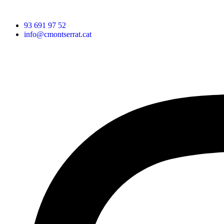
93 691 97 52
info@cmontserrat.cat