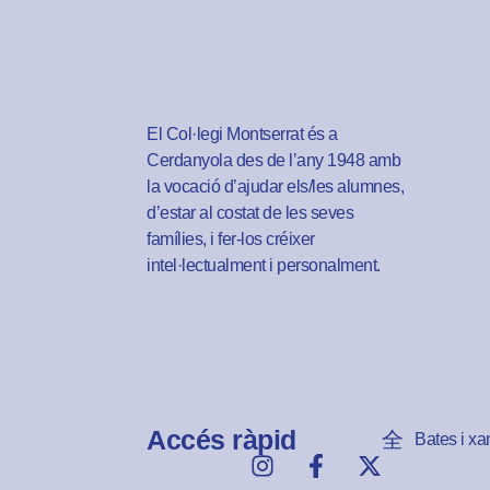
El Col·legi Montserrat és a
Cerdanyola des de l’any 1948 amb
la vocació d’ajudar els/les alumnes,
d’estar al costat de les seves
famílies, i fer-los créixer
intel·lectualment i personalment.
Accés ràpid
Bates i xa