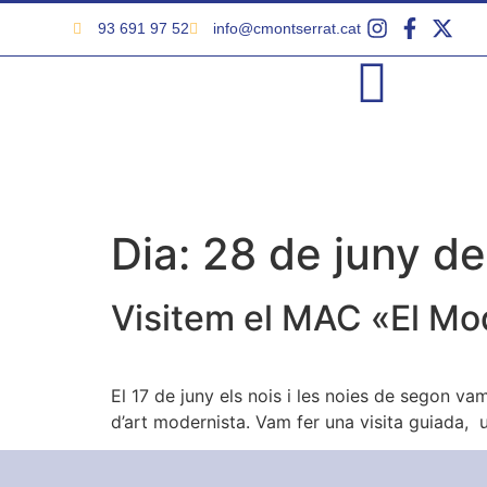
93 691 97 52
info@cmontserrat.cat
Dia:
28 de juny d
Visitem el MAC «El Mo
El 17 de juny els nois i les noies de segon 
d’art modernista. Vam fer una visita guiada, un