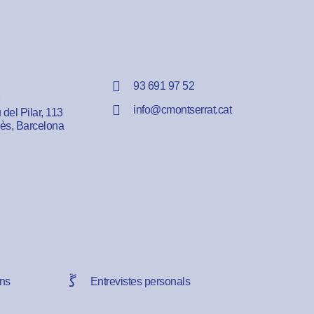
93 691 97 52
info@cmontserrat.cat
del Pilar, 113
lès, Barcelona
ns
Entrevistes personals